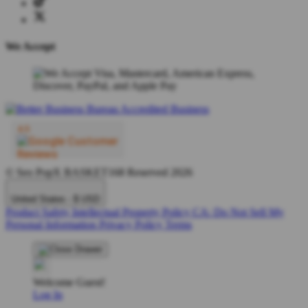
We Accept
© Seo PopX BASKET168 Reserved 2026
United States - $ USD
Product Safety
Intellectual Property Policy
CA: Do Not Sell My
Personal Information
Privacy Policy
Terms
Welcome Guest!
Log In