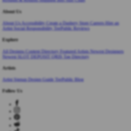
About Us
About Us
Accessibility
Create a Dashery Store
Careers
Hire an
Artist
Social Responsibility
TeePublic Reviews
Explore
All Designs
Content Directory
Featured Artists
Newest Designers
Newest SLOT DEPOSIT QRIS
Tag Directory
Artists
Artist Signup
Design Guide
TeePublic Blog
Follow Us