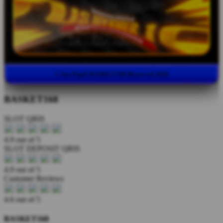
© Seo PopX BASKET168 Reserved 2026
BASKET168
SLOT QRIS
4.9 out of 5
SLOT DEPOSIT QRIS
4.9 out of 5
Customer Reviews
4.6 out of 5
BASKET168