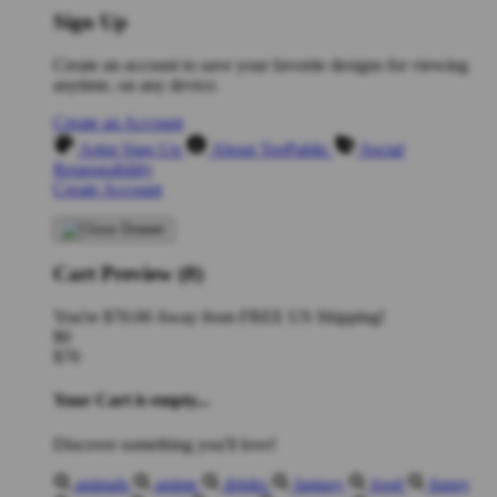
Sign Up
Create an account to save your favorite designs for viewing
anytime, on any device.
Create an Account
Artist Sign Up
About TeePublic
Social
Responsibility
Create Account
Cart Preview (0)
You're
$70.00
Away from
FREE US Shipping!
$0
$70
Your Cart is empty...
Discover something you'll love!
animals
anime
drinks
fantasy
food
funny