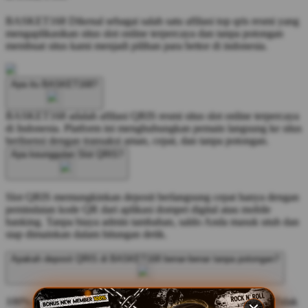
BASKET168 Dikenal sebagai salah satu afiliasi top qris resmi yang
mengaplikasikan situs slot online terpercaya dan tanpa potongan
membuat situs kami menjadi pilihan para bettor di indonesia.
Apa itu BASKET168?
BASKET168 adalah afiliasi QRIS resmi situs slot online terpercaya
di Indonesia. Platform ini menghubungkan pemain langsung ke situs
berlisensi dengan transaksi aman, cepat, dan tanpa potongan.
Apa keunggulan Slot QRIS?
Slot QRIS memungkinkan deposit berlangsung cepat hanya dengan
pemindaian kode QR dari aplikasi dompet digital atau mobile
banking. Tanpa biaya admin tambahan, saldo Anda masuk utuh dan
siap dimainkan dalam hitungan detik.
Apakah deposit QRIS di BASKET168 benar-benar tanpa potongan?
100% tanpa potongan. Transfer Rp50.000, masuk Rp50.000. Tidak