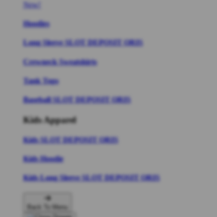
New!
Hoodies
Long Sleeve SLOT DEPOSIT QRIS
Crewneck Sweatshirts
Tank Tops
Baseball SLOT DEPOSIT QRIS
Kids Apparel
Kids SLOT DEPOSIT QRIS
Kids Hoodie
Kids Long Sleeve SLOT DEPOSIT QRIS
Back To Menu