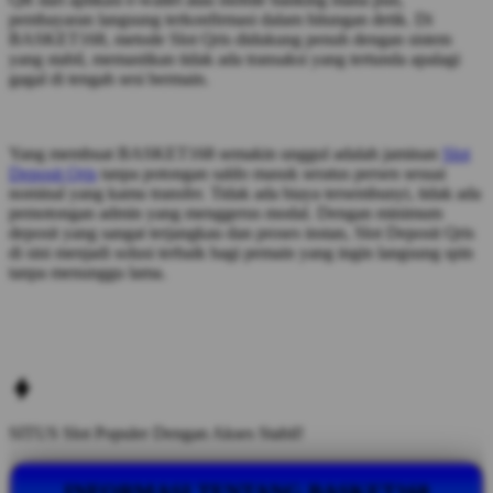
pembayaran langsung terkonfirmasi dalam hitungan detik. Di
BASKET168, metode Slot Qris didukung penuh dengan sistem
yang stabil, memastikan tidak ada transaksi yang tertunda apalagi
gagal di tengah sesi bermain.
Yang membuat BASKET168 semakin unggul adalah jaminan
Slot
Deposit Qris
tanpa potongan saldo masuk seratus persen sesuai
nominal yang kamu transfer. Tidak ada biaya tersembunyi, tidak ada
pemotongan admin yang menggerus modal. Dengan minimum
deposit yang sangat terjangkau dan proses instan, Slot Deposit Qris
di sini menjadi solusi terbaik bagi pemain yang ingin langsung spin
tanpa menunggu lama.
SITUS Slot Populer Dengan Akses Stabil!
INFORMASI TENTANG BASKET168