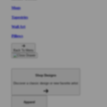
Mugs
Tapestries
Wall Art
Pillows
Back To Menu
Shop Designs
Discover a classic design or new favorite artist
Apparel