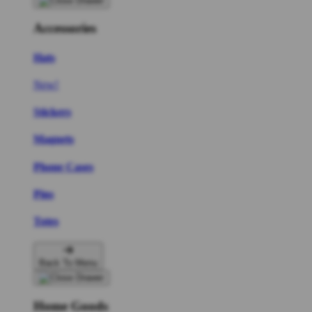
Accessories
Hats
New!
Stickers
Magnets
Phone Cases
Pins
Totes
Back To Menu
Home Goods