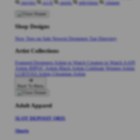
movies
sci-fi
sports
television
vintage
Shop Designs
New Tees on Sale
Newest Designers
Tag Directory
Artist Collections
Featured Designers
Artists to Watch
Creators to Watch
AAPI
Artists
BIPOC Artists
Black Artists
Celebrate Women Artists
LGBTQIA Artists
Ukrainian Artists
Back To Menu
Adult Apparel
SLOT DEPOSIT QRIS
Shorts